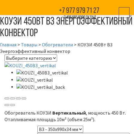
+7 977 979 71 27
КОУЗИ 450Вт В3 Энергоэффективный
+7 495 665 0006 склад
конвектор
Главная
>
Товары
>
Обогреватели
>
КОУЗИ 450Вт В3
Энергоэффективный конвектор
Обогреватель КОУЗИ
Вертикальный
, мощность 450 Вт.
Отапливаемая площадь 10м² (объем 25м³).
Модель корпуса