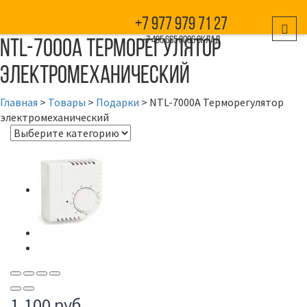
+7 977 979 71 27
NTL-7000A Терморегулятор
+7 495 665 0006 склад
электромеханический
Главная
>
Товары
>
Подарки
>
NTL-7000A Терморегулятор
электромеханический
1,100
руб.